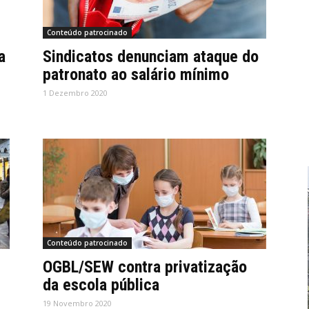
Conteúdo patrocinado
a
Sindicatos denunciam ataque do
patronato ao salário mínimo
1 Dezembro 2020
Conteúdo patrocinado
OGBL/SEW contra privatização
da escola pública
19 Novembro 2020