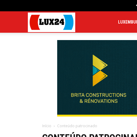
LUX24
LUXEMBU
Início
Conteúdo patrocinado