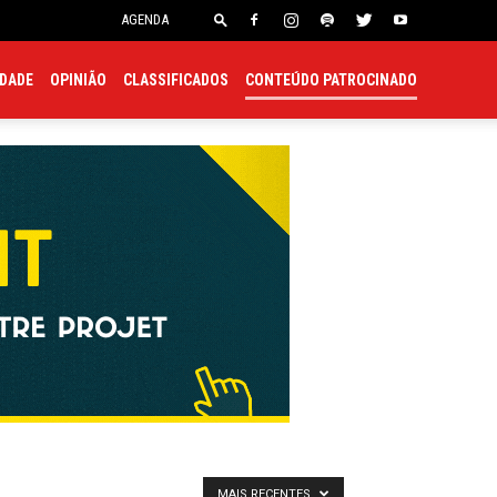
onsulado
Embaixada
AGENDA
EDADE
OPINIÃO
CLASSIFICADOS
CONTEÚDO PATROCINADO
MAIS RECENTES