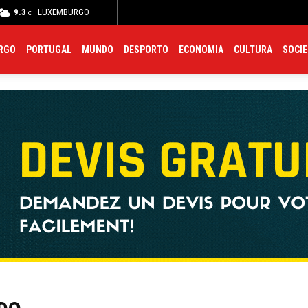
9.3
LUXEMBURGO
Meteo
Trânsito
Polícia
Farmácias
Hospitais
C
C
RGO
PORTUGAL
MUNDO
DESPORTO
ECONOMIA
CULTURA
SOCI