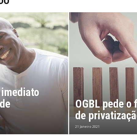
DO
imediato
 de
OGBL pede o f
de privatizaç
21 Janeiro 2021