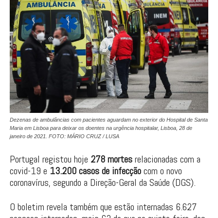
Dezenas de ambulâncias com pacientes aguardam no exterior do Hospital de Santa
Maria em Lisboa para deixar os doentes na urgência hospitalar, Lisboa, 28 de
janeiro de 2021. FOTO: MÁRIO CRUZ / LUSA
Portugal registou hoje
278 mortes
relacionadas com a
covid-19 e
13.200 casos de infecção
com o novo
coronavírus, segundo a Direção-Geral da Saúde (DGS).
O boletim revela também que estão internadas 6.627