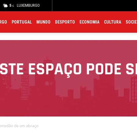
5
LUXEMBURGO
Meteo
Trânsito
Polícia
Farmácias
Hospitais
C
C
RGO
PORTUGAL
MUNDO
DESPORTO
ECONOMIA
CULTURA
SOCI
mensidão de um abraço