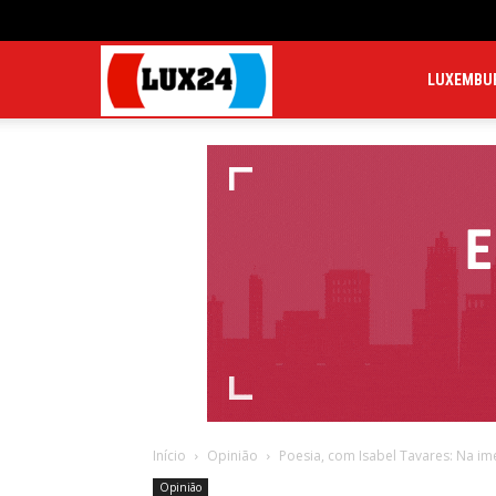
LUX24
LUXEMBU
Início
Opinião
Poesia, com Isabel Tavares: Na i
Opinião