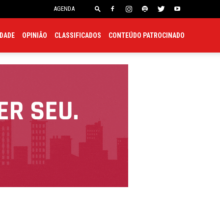
onsulado
Embaixada
AGENDA
EDADE
OPINIÃO
CLASSIFICADOS
CONTEÚDO PATROCINADO