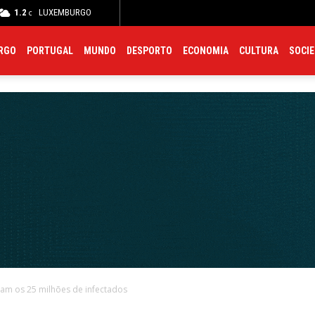
1.2
LUXEMBURGO
Meteo
Trânsito
Polícia
Farmácias
Hospitais
C
C
RGO
PORTUGAL
MUNDO
DESPORTO
ECONOMIA
CULTURA
SOCI
sam os 25 milhões de infectados