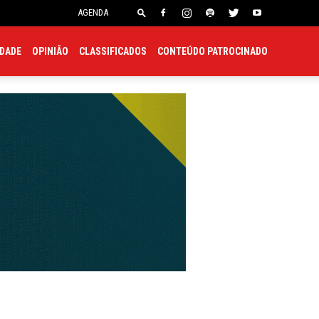
onsulado
Embaixada
AGENDA
EDADE
OPINIÃO
CLASSIFICADOS
CONTEÚDO PATROCINADO