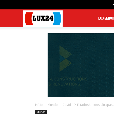
LUX24
LUXEMBU
Início
Mundo
Covid-19: Estados Unidos ultrapas
Mundo