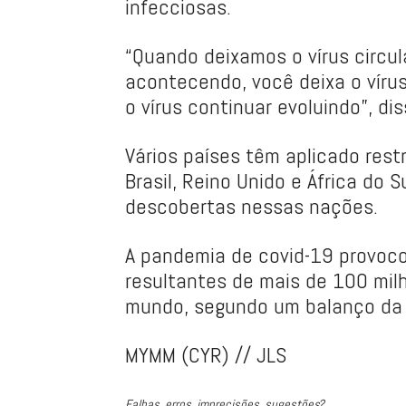
infecciosas.
“Quando deixamos o vírus circu
acontecendo, você deixa o víru
o vírus continuar evoluindo”, di
Vários países têm aplicado rest
Brasil, Reino Unido e África do
descobertas nessas nações.
A pandemia de covid-19 provoc
resultantes de mais de 100 mil
mundo, segundo um balanço da 
MYMM (CYR) // JLS
Falhas, erros, imprecisões, sugestões?