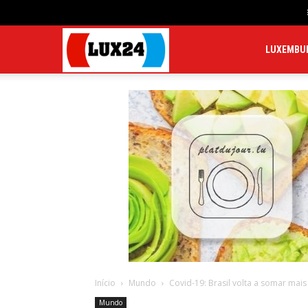
LUX24
LUXEMBU
Início
Mundo
Covid-19: Brasil volta a somar mais 
Mundo