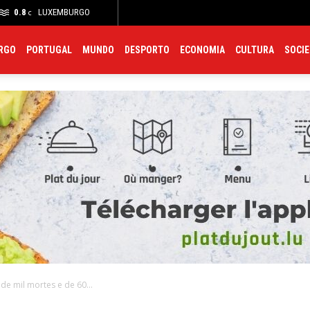
0.8
LUXEMBURGO
Meteo
Trânsito
Polícia
Farmácias
Hospitais
C
C
RGO
PORTUGAL
MUNDO
DESPORTO
ECONOMIA
CULTURA
SOCI
de mil mortes e de 60...