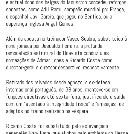
e actual dono dos belgas do Mouscron concedeu reforços
sonantes, como Adil Rami, campeão mundial por França,
o espanhol Javi García, que jogou no Benfica, ou a
esperança inglesa Angel Gomes.
Além da aposta no treinador Vasco Seabra, substituído à
nona jornada por Jesualdo Ferreira, a profunda
remodelação estrutural do Boavista conduziu às
nomeações de Admar Lopes e Ricardo Costa como
director-geral e diretcor desportivo, respectivamente.
Retirado dos relvados desde agosto, o ex-defesa
internacional português, de 39 anos, manteve-se em
funções directivas até sexta-feira, justificando a saída
com um “atentado à integridade física” e “ameaças” de
adeptos no treino realizado na véspera.
Ricardo Costa foi substituído pelo ex-avançado
senegalês Fary Faye, que alinhou pelo emblema do Bessa