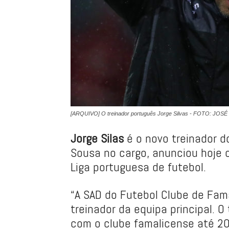
[ARQUIVO] O treinador português Jorge Silvas - FOTO: JO
Jorge Silas
é o novo treinador 
Sousa no cargo, anunciou hoje o
Liga portuguesa de futebol.
“A SAD do Futebol Clube de Fama
treinador da equipa principal. 
com o clube famalicense até 20