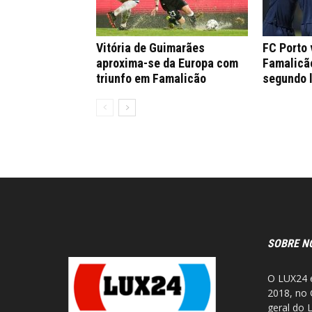
Vitória de Guimarães
FC Porto
aproxima-se da Europa com
Famalicão
triunfo em Famalicão
segundo 
SOBRE N
O LUX24 é
2018, no 
geral do 