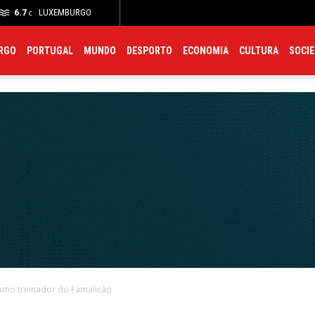
6.7
LUXEMBURGO
Meteo
Trânsito
Polícia
Farmácias
Hospitais
C
C
RGO
PORTUGAL
MUNDO
DESPORTO
ECONOMIA
CULTURA
SOCI
como treinador do Famalicão