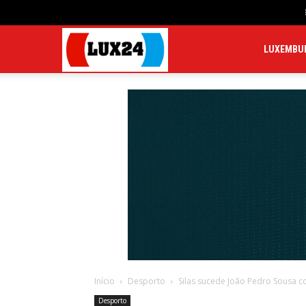
LUX24
LUXEMBU
Início
Desporto
Silas sucede João Pedro Sousa 
Desporto