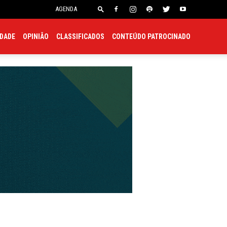
onsulado
Embaixada
AGENDA
EDADE
OPINIÃO
CLASSIFICADOS
CONTEÚDO PATROCINADO