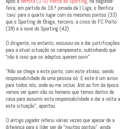
Após a
derrota (1-0) frente ao Sporting
, na segunda-
feira, em partida da 16.ª jornada da I Liga, o Benfica
‘caiu’ para o quarto lugar com os mesmos pontos (33)
que o Sporting de Braga, terceiro, a cinco do FC Porto
(38) e a nove do Sporting (42).
O dirigente, no entanto, escusou-se a dar justificações
para a atual situação no campeonato, sublinhando que
“não é isso que os adeptos querem ouvir”.
“Não se chega a este ponto, com este atraso, sendo
responsabilidade de uma pessoa só. E este é um aviso
para todos nós, onde eu me incluo. Até ao fim da época
vamos ver quem são os homens que temos dentro de
casa para assumir esta responsabilidade e dar a volta a
esta situação”, apontou.
O antigo jogador referiu várias vezes que apesar de a
diferença para o líder ser de “muitos pontos”, ainda